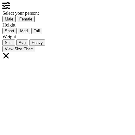
Select your person:
Male
Female
Height
Short
Med
Tall
Weight
Slim
Avg
Heavy
View Size Chart