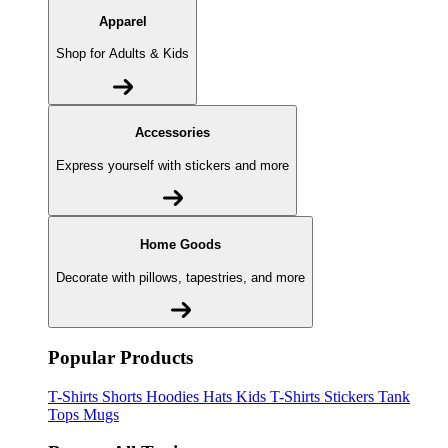
Apparel
Shop for Adults & Kids
Accessories
Express yourself with stickers and more
Home Goods
Decorate with pillows, tapestries, and more
Popular Products
T-Shirts
Shorts
Hoodies
Hats
Kids T-Shirts
Stickers
Tank
Tops
Mugs