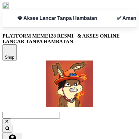
✅ Aman & Terpercaya
PLATFORM MEME128 RESMI
& AKSES ONLINE
LANCAR TANPA HAMBATAN
Shop