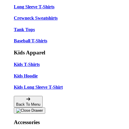
Long Sleeve T-Shirts
Crewneck Sweatshirts
Tank Tops
Baseball T-Shirts
Kids Apparel
Kids T-Shirts
Kids Hoodie
Kids Long Sleeve T-Shirt
Back To Menu
Accessories