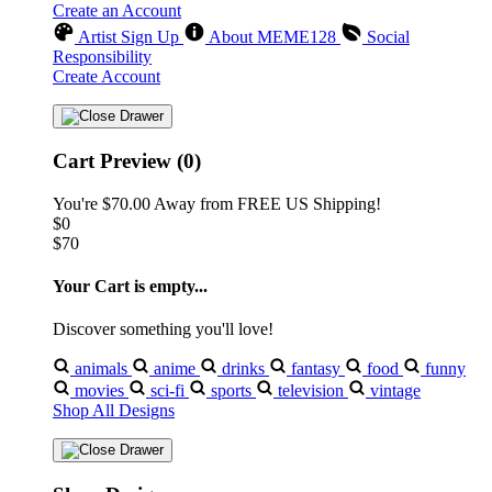
Create an Account
Artist Sign Up
About MEME128
Social
Responsibility
Create Account
Cart Preview (0)
You're
$70.00
Away from
FREE US Shipping!
$0
$70
Your Cart is empty...
Discover something you'll love!
animals
anime
drinks
fantasy
food
funny
movies
sci-fi
sports
television
vintage
Shop All Designs