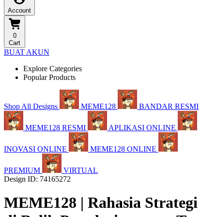
Account
0
Cart
BUAT AKUN
Explore Categories
Popular Products
Shop All Designs
MEME128
BANDAR RESMI
MEME128 RESMI
APLIKASI ONLINE
INOVASI ONLINE
MEME128 ONLINE
PREMIUM
VIRTUAL
Design ID: 74165272
MEME128 | Rahasia Strategi