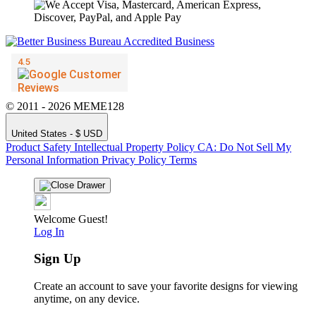
© 2011 - 2026 MEME128
United States - $ USD
Product Safety
Intellectual Property Policy
CA: Do Not Sell My
Personal Information
Privacy Policy
Terms
Welcome Guest!
Log In
Sign Up
Create an account to save your favorite designs for viewing
anytime, on any device.