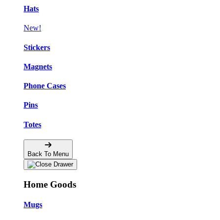
Hats
New!
Stickers
Magnets
Phone Cases
Pins
Totes
Back To Menu
Home Goods
Mugs