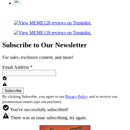
Subscribe to Our Newsletter
For sales, exclusive content, and more!
Email Address
*
By clicking Subscribe, you agree to our
Privacy Policy
and to receive our
promotional emails (opt out anytime).
You've successfully subscribed!
There was an issue subscribing, try again.