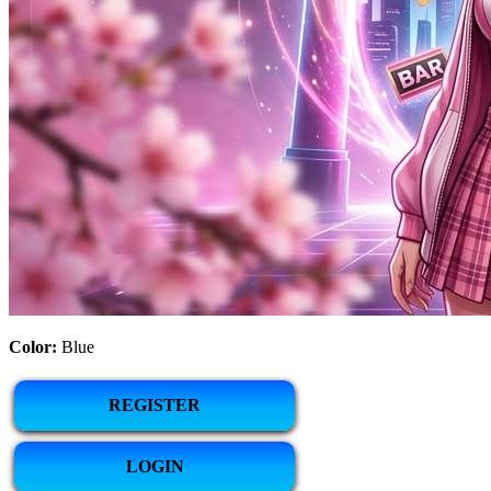
Color:
Blue
REGISTER
LOGIN