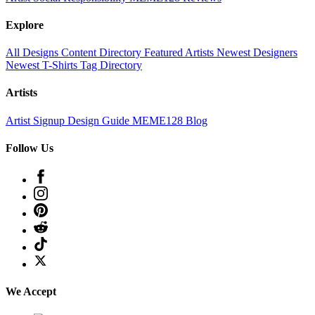
Explore
All Designs
Content Directory
Featured Artists
Newest Designers
Newest T-Shirts
Tag Directory
Artists
Artist Signup
Design Guide
MEME128 Blog
Follow Us
We Accept