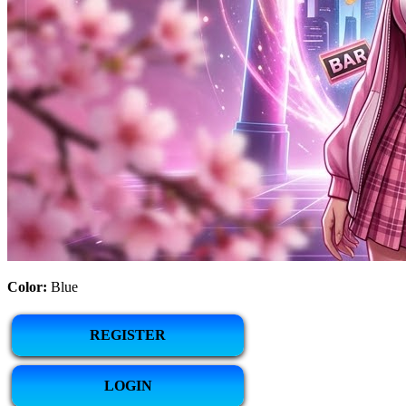
Color:
Blue
REGISTER
LOGIN