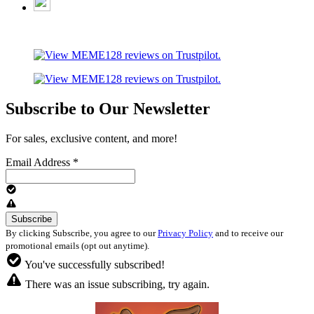
Subscribe to Our Newsletter
For sales, exclusive content, and more!
Email Address
*
By clicking Subscribe, you agree to our
Privacy Policy
and to receive our
promotional emails (opt out anytime).
You've successfully subscribed!
There was an issue subscribing, try again.