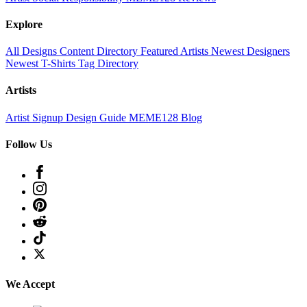
Explore
All Designs
Content Directory
Featured Artists
Newest Designers
Newest T-Shirts
Tag Directory
Artists
Artist Signup
Design Guide
MEME128 Blog
Follow Us
We Accept