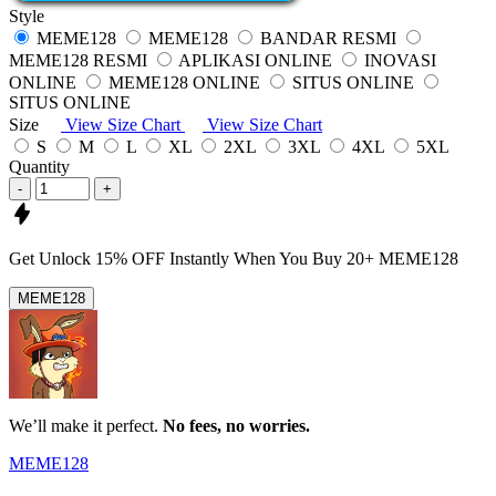
Style
MEME128
MEME128
BANDAR RESMI
MEME128 RESMI
APLIKASI ONLINE
INOVASI
ONLINE
MEME128 ONLINE
SITUS ONLINE
SITUS ONLINE
Size
View Size Chart
View Size Chart
S
M
L
XL
2XL
3XL
4XL
5XL
Quantity
-
+
Get
Unlock 15%
OFF Instantly When You Buy
20+ MEME128
MEME128
We’ll make it perfect.
No fees, no worries.
MEME128