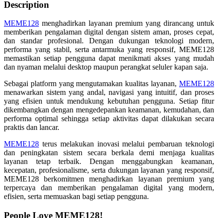
Description
MEME128
menghadirkan layanan premium yang dirancang untuk
memberikan pengalaman digital dengan sistem aman, proses cepat,
dan standar profesional. Dengan dukungan teknologi modern,
performa yang stabil, serta antarmuka yang responsif, MEME128
memastikan setiap pengguna dapat menikmati akses yang mudah
dan nyaman melalui desktop maupun perangkat seluler kapan saja.
Sebagai platform yang mengutamakan kualitas layanan,
MEME128
menawarkan sistem yang andal, navigasi yang intuitif, dan proses
yang efisien untuk mendukung kebutuhan pengguna. Setiap fitur
dikembangkan dengan mengedepankan keamanan, kemudahan, dan
performa optimal sehingga setiap aktivitas dapat dilakukan secara
praktis dan lancar.
MEME128
terus melakukan inovasi melalui pembaruan teknologi
dan peningkatan sistem secara berkala demi menjaga kualitas
layanan tetap terbaik. Dengan menggabungkan keamanan,
kecepatan, profesionalisme, serta dukungan layanan yang responsif,
MEME128 berkomitmen menghadirkan layanan premium yang
terpercaya dan memberikan pengalaman digital yang modern,
efisien, serta memuaskan bagi setiap pengguna.
People Love MEME128!