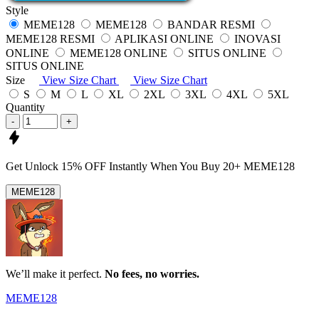
Style
MEME128
MEME128
BANDAR RESMI
MEME128 RESMI
APLIKASI ONLINE
INOVASI
ONLINE
MEME128 ONLINE
SITUS ONLINE
SITUS ONLINE
Size
View Size Chart
View Size Chart
S
M
L
XL
2XL
3XL
4XL
5XL
Quantity
-
+
Get
Unlock 15%
OFF Instantly When You Buy
20+ MEME128
MEME128
We’ll make it perfect.
No fees, no worries.
MEME128