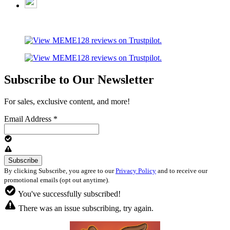
Subscribe to Our Newsletter
For sales, exclusive content, and more!
Email Address
*
By clicking Subscribe, you agree to our
Privacy Policy
and to receive our
promotional emails (opt out anytime).
You've successfully subscribed!
There was an issue subscribing, try again.