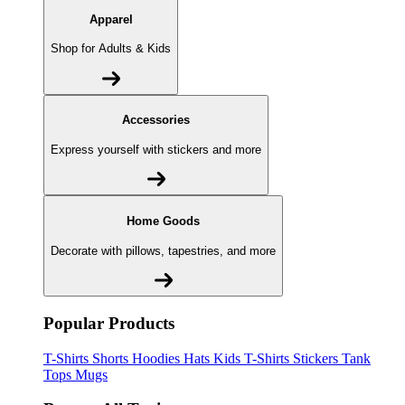
Apparel
Shop for Adults & Kids
Accessories
Express yourself with stickers and more
Home Goods
Decorate with pillows, tapestries, and more
Popular Products
T-Shirts
Shorts
Hoodies
Hats
Kids T-Shirts
Stickers
Tank
Tops
Mugs