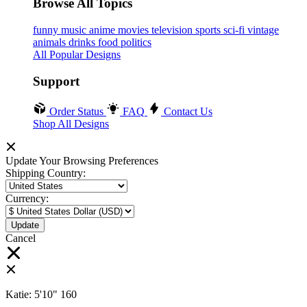
Browse All Topics
funny
music
anime
movies
television
sports
sci-fi
vintage
animals
drinks
food
politics
All Popular Designs
Support
Order Status
FAQ
Contact Us
Shop All Designs
Update Your Browsing Preferences
Shipping Country:
Currency:
Cancel
Katie:
5'10"
160