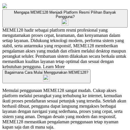
Mengapa MEME128 Menjadi Platform Resmi Pilihan Banyak
Pengguna?
MEME128 hadir sebagai platform resmi profesional yang
mengutamakan proses cepat, keamanan, dan kenyamanan dalam
setiap layanan. Didukung teknologi modern, performa sistem yang
stabil, serta antarmuka yang responsif, MEME128 memberikan
pengalaman akses yang mudah dan efisien melalui desktop maupun
perangkat seluler. Pembaruan sistem dilakukan secara berkala untuk
memastikan kualitas layanan tetap optimal dan sesuai dengan
kebutuhan pengguna.
Learn More
Bagaimana Cara Mulai Menggunakan MEME128?
Memulai penggunaan MEME128 sangat mudah. Cukup akses
platform melalui perangkat yang terhubung ke internet, kemudian
ikuti proses pendaftaran sesuai petunjuk yang tersedia. Setelah akun
berhasil dibuat, pengguna dapat langsung mengakses berbagai
layanan dengan navigasi yang sederhana, proses yang cepat, serta
sistem yang aman. Dengan desain yang modern dan responsif,
MEME128 memastikan pengalaman penggunaan tetap nyaman
kapan saja dan di mana saja.