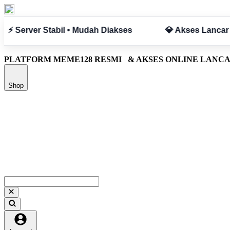
Tanpa Hambatan
✅ Aman & Terpercaya
PLATFORM MEME128 RESMI
& AKSES ONLINE LANC
Shop