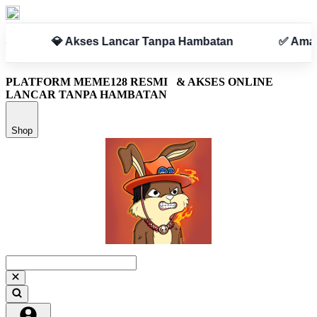
n
✅ Aman & Terpercaya
PLATFORM MEME128 RESMI
& AKSES ONLINE
LANCAR TANPA HAMBATAN
Shop