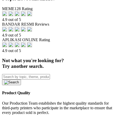
MEME128 Rating
4.9 out of 5
BANDAR RESMI Reviews
4.9 out of 5
APLIKASI ONLINE Rating
4.9 out of 5
Not what you're looking for?
Try another search.
Product Quality
Our Production Team establishes the highest quality standards for
third-party printers who participate in the marketplace to ensure that
every product sold is perfect.