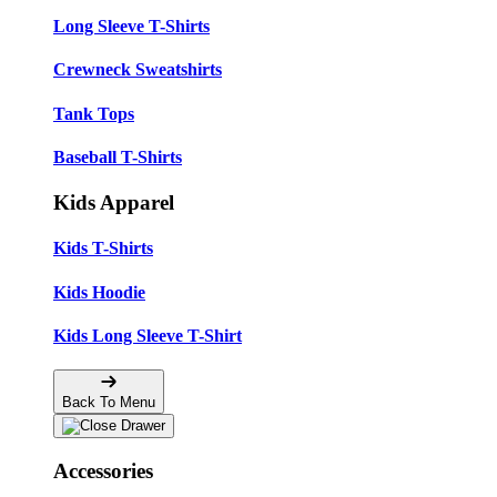
Long Sleeve T-Shirts
Crewneck Sweatshirts
Tank Tops
Baseball T-Shirts
Kids Apparel
Kids T-Shirts
Kids Hoodie
Kids Long Sleeve T-Shirt
Back To Menu
Accessories