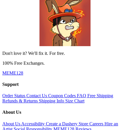
Don't love it? We'll fix it. For free.
100% Free Exchanges.
MEME128
Support
Order Status
Contact Us
Coupon Codes
FAQ
Free Shipping
Refunds & Returns
Shipping Info
Size Chart
About Us
About Us
Accessibility
Create a Dashery Store
Careers
Hire an
Artist
Social Responsibility
MEME128 Reviews