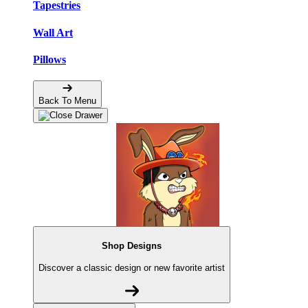
Tapestries
Wall Art
Pillows
Back To Menu
Shop Designs
Discover a classic design or new favorite artist