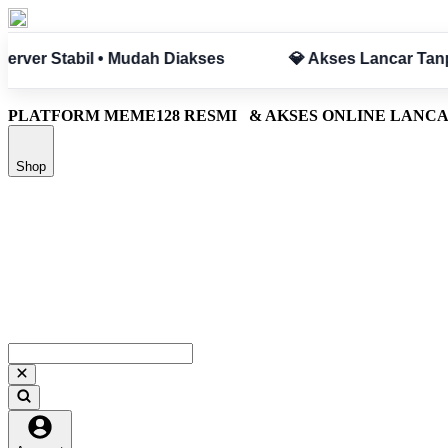
pa Hambatan
✅ Aman & Terpercaya
PLATFORM MEME128 RESMI
& AKSES ONLINE LANC
Shop