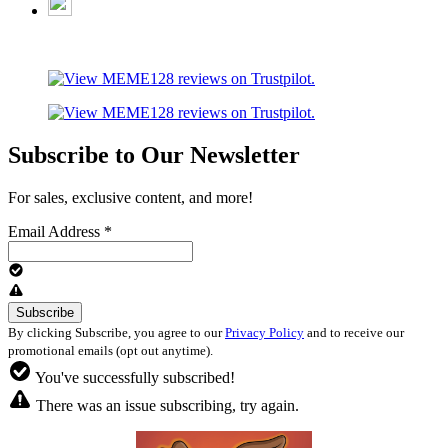
Subscribe to Our Newsletter
For sales, exclusive content, and more!
Email Address
*
By clicking Subscribe, you agree to our
Privacy Policy
and to receive our
promotional emails (opt out anytime).
You've successfully subscribed!
There was an issue subscribing, try again.