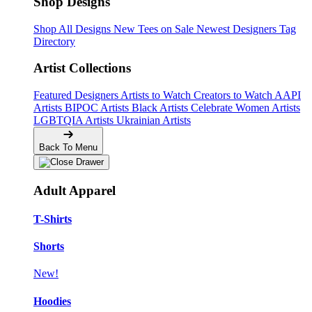
Shop Designs
Shop All Designs
New Tees on Sale
Newest Designers
Tag
Directory
Artist Collections
Featured Designers
Artists to Watch
Creators to Watch
AAPI
Artists
BIPOC Artists
Black Artists
Celebrate Women Artists
LGBTQIA Artists
Ukrainian Artists
Back To Menu
Adult Apparel
T-Shirts
Shorts
New!
Hoodies