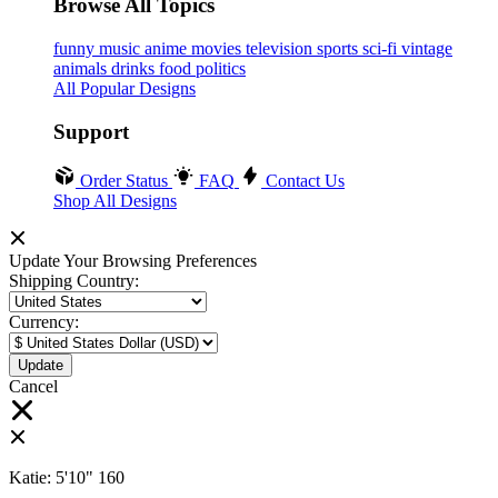
Browse All Topics
funny
music
anime
movies
television
sports
sci-fi
vintage
animals
drinks
food
politics
All Popular Designs
Support
Order Status
FAQ
Contact Us
Shop All Designs
Update Your Browsing Preferences
Shipping Country:
Currency:
Cancel
Katie:
5'10"
160