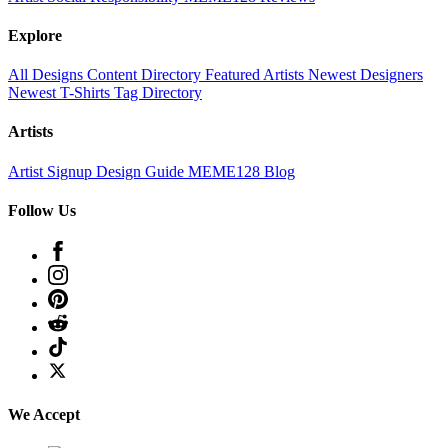
Explore
All Designs
Content Directory
Featured Artists
Newest Designers
Newest T-Shirts
Tag Directory
Artists
Artist Signup
Design Guide
MEME128 Blog
Follow Us
We Accept