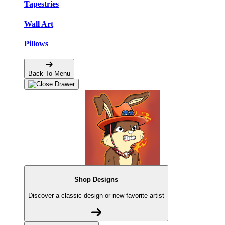
Tapestries
Wall Art
Pillows
Back To Menu
Shop Designs
Discover a classic design or new favorite artist