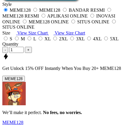
Style
MEME128
MEME128
BANDAR RESMI
MEME128 RESMI
APLIKASI ONLINE
INOVASI
ONLINE
MEME128 ONLINE
SITUS ONLINE
SITUS ONLINE
Size
View Size Chart
View Size Chart
S
M
L
XL
2XL
3XL
4XL
5XL
Quantity
-
+
Get
Unlock 15%
OFF Instantly When You Buy
20+ MEME128
MEME128
We’ll make it perfect.
No fees, no worries.
MEME128