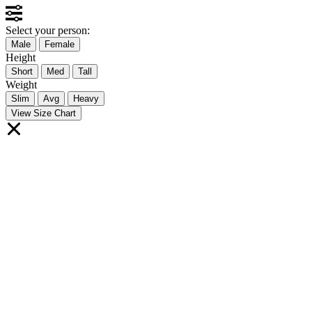
Select your person:
Male
Female
Height
Short
Med
Tall
Weight
Slim
Avg
Heavy
View Size Chart