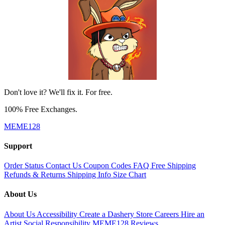
Don't love it? We'll fix it. For free.
100% Free Exchanges.
MEME128
Support
Order Status
Contact Us
Coupon Codes
FAQ
Free Shipping
Refunds & Returns
Shipping Info
Size Chart
About Us
About Us
Accessibility
Create a Dashery Store
Careers
Hire an
Artist
Social Responsibility
MEME128 Reviews