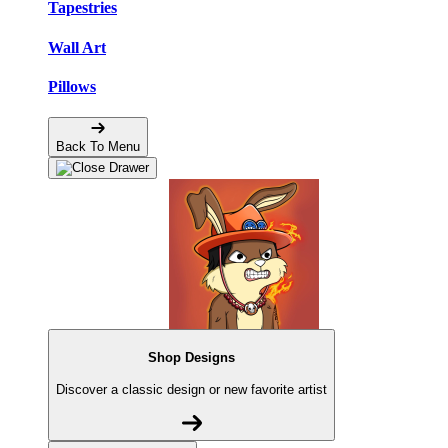
Tapestries
Wall Art
Pillows
Back To Menu
Shop Designs
Discover a classic design or new favorite artist