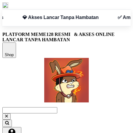
✅ Aman & Terpercaya
PLATFORM MEME128 RESMI
& AKSES ONLINE
LANCAR TANPA HAMBATAN
Shop