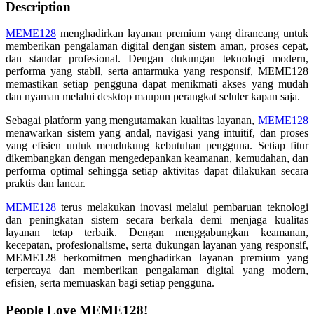
Description
MEME128
menghadirkan layanan premium yang dirancang untuk
memberikan pengalaman digital dengan sistem aman, proses cepat,
dan standar profesional. Dengan dukungan teknologi modern,
performa yang stabil, serta antarmuka yang responsif, MEME128
memastikan setiap pengguna dapat menikmati akses yang mudah
dan nyaman melalui desktop maupun perangkat seluler kapan saja.
Sebagai platform yang mengutamakan kualitas layanan,
MEME128
menawarkan sistem yang andal, navigasi yang intuitif, dan proses
yang efisien untuk mendukung kebutuhan pengguna. Setiap fitur
dikembangkan dengan mengedepankan keamanan, kemudahan, dan
performa optimal sehingga setiap aktivitas dapat dilakukan secara
praktis dan lancar.
MEME128
terus melakukan inovasi melalui pembaruan teknologi
dan peningkatan sistem secara berkala demi menjaga kualitas
layanan tetap terbaik. Dengan menggabungkan keamanan,
kecepatan, profesionalisme, serta dukungan layanan yang responsif,
MEME128 berkomitmen menghadirkan layanan premium yang
terpercaya dan memberikan pengalaman digital yang modern,
efisien, serta memuaskan bagi setiap pengguna.
People Love MEME128!