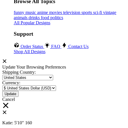
Browse All Topics
funny
music
anime
movies
television
sports
sci-fi
vintage
animals
drinks
food
politics
All Popular Designs
Support
Order Status
FAQ
Contact Us
Shop All Designs
Update Your Browsing Preferences
Shipping Country:
Currency:
Cancel
Katie:
5'10"
160