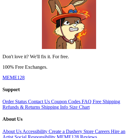
Don't love it? We'll fix it. For free.
100% Free Exchanges.
MEME128
Support
Order Status
Contact Us
Coupon Codes
FAQ
Free Shipping
Refunds & Returns
Shipping Info
Size Chart
About Us
About Us
Accessibility
Create a Dashery Store
Careers
Hire an
Artist
Social Responsibility
MEME128 Reviews