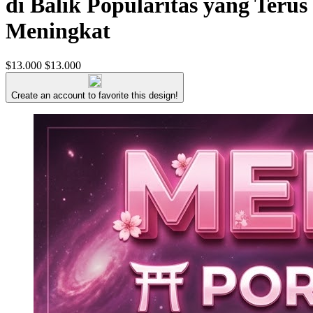
di Balik Popularitas yang Terus
Meningkat
$13.000
$13.000
Create an account to favorite this design!