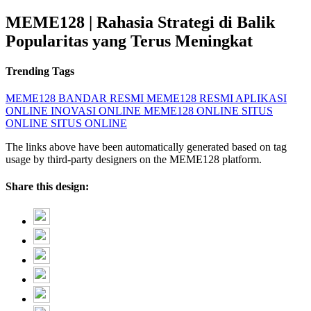
MEME128 | Rahasia Strategi di Balik
Popularitas yang Terus Meningkat
Trending Tags
MEME128
BANDAR RESMI
MEME128 RESMI
APLIKASI
ONLINE
INOVASI ONLINE
MEME128 ONLINE
SITUS
ONLINE
SITUS ONLINE
The links above have been automatically generated based on tag
usage by third-party designers on the MEME128 platform.
Share this design: