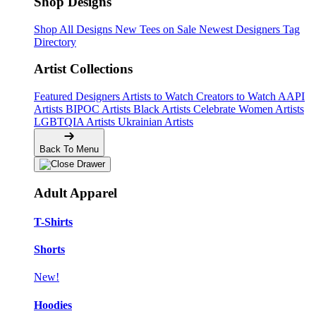
Shop Designs
Shop All Designs
New Tees on Sale
Newest Designers
Tag
Directory
Artist Collections
Featured Designers
Artists to Watch
Creators to Watch
AAPI
Artists
BIPOC Artists
Black Artists
Celebrate Women Artists
LGBTQIA Artists
Ukrainian Artists
Back To Menu
Adult Apparel
T-Shirts
Shorts
New!
Hoodies