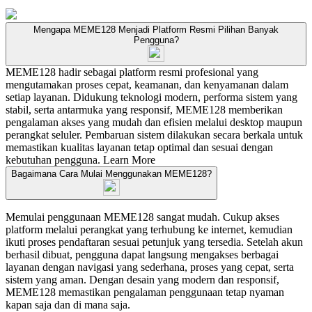
Mengapa MEME128 Menjadi Platform Resmi Pilihan Banyak
Pengguna?
MEME128 hadir sebagai platform resmi profesional yang
mengutamakan proses cepat, keamanan, dan kenyamanan dalam
setiap layanan. Didukung teknologi modern, performa sistem yang
stabil, serta antarmuka yang responsif, MEME128 memberikan
pengalaman akses yang mudah dan efisien melalui desktop maupun
perangkat seluler. Pembaruan sistem dilakukan secara berkala untuk
memastikan kualitas layanan tetap optimal dan sesuai dengan
kebutuhan pengguna.
Learn More
Bagaimana Cara Mulai Menggunakan MEME128?
Memulai penggunaan MEME128 sangat mudah. Cukup akses
platform melalui perangkat yang terhubung ke internet, kemudian
ikuti proses pendaftaran sesuai petunjuk yang tersedia. Setelah akun
berhasil dibuat, pengguna dapat langsung mengakses berbagai
layanan dengan navigasi yang sederhana, proses yang cepat, serta
sistem yang aman. Dengan desain yang modern dan responsif,
MEME128 memastikan pengalaman penggunaan tetap nyaman
kapan saja dan di mana saja.