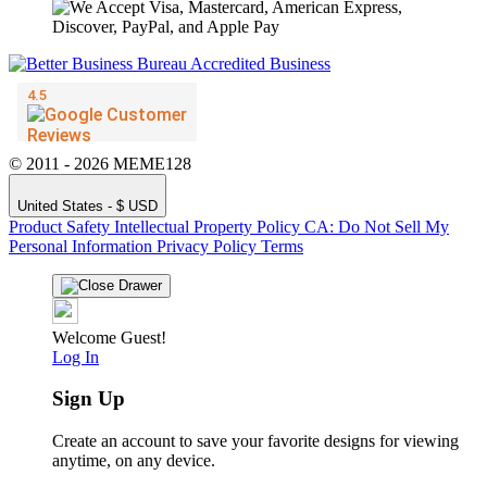
© 2011 - 2026 MEME128
United States - $ USD
Product Safety
Intellectual Property Policy
CA: Do Not Sell My
Personal Information
Privacy Policy
Terms
Welcome Guest!
Log In
Sign Up
Create an account to save your favorite designs for viewing
anytime, on any device.