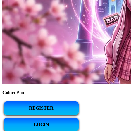
Color:
Blue
REGISTER
LOGIN