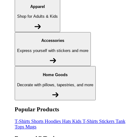
Apparel
Shop for Adults & Kids
Accessories
Express yourself with stickers and more
Home Goods
Decorate with pillows, tapestries, and more
Popular Products
T-Shirts
Shorts
Hoodies
Hats
Kids T-Shirts
Stickers
Tank
Tops
Mugs