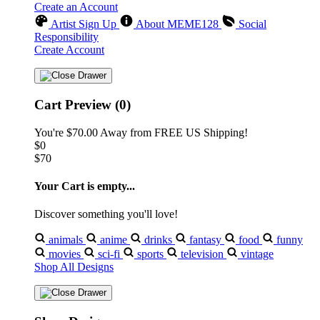
Create an Account
Artist Sign Up
About MEME128
Social
Responsibility
Create Account
Cart Preview (0)
You're
$70.00
Away from
FREE US Shipping!
$0
$70
Your Cart is empty...
Discover something you'll love!
animals
anime
drinks
fantasy
food
funny
movies
sci-fi
sports
television
vintage
Shop All Designs