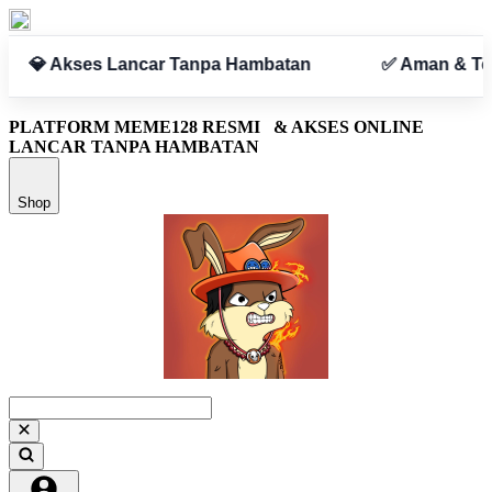
n
✅ Aman & Terpercaya
PLATFORM MEME128 RESMI
& AKSES ONLINE
LANCAR TANPA HAMBATAN
Shop