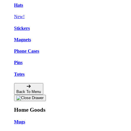
Hats
New!
Stickers
Magnets
Phone Cases
Pins
Totes
Back To Menu
Home Goods
Mugs