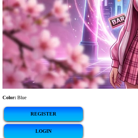
Color:
Blue
REGISTER
LOGIN