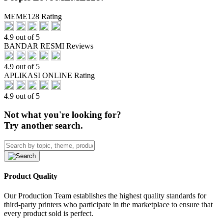
MEME128 Rating
4.9 out of 5
BANDAR RESMI Reviews
4.9 out of 5
APLIKASI ONLINE Rating
4.9 out of 5
Not what you're looking for?
Try another search.
Product Quality
Our Production Team establishes the highest quality standards for
third-party printers who participate in the marketplace to ensure that
every product sold is perfect.