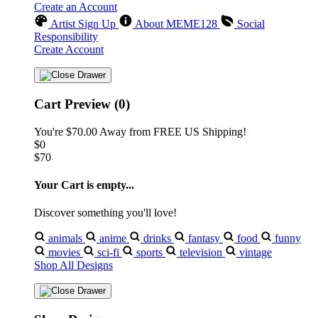
Create an Account
Artist Sign Up
About MEME128
Social
Responsibility
Create Account
Cart Preview (0)
You're
$70.00
Away from
FREE US Shipping!
$0
$70
Your Cart is empty...
Discover something you'll love!
animals
anime
drinks
fantasy
food
funny
movies
sci-fi
sports
television
vintage
Shop All Designs