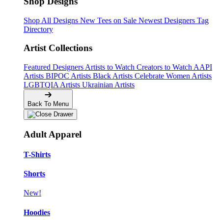
Shop Designs
Shop All Designs
New Tees on Sale
Newest Designers
Tag
Directory
Artist Collections
Featured Designers
Artists to Watch
Creators to Watch
AAPI
Artists
BIPOC Artists
Black Artists
Celebrate Women Artists
LGBTQIA Artists
Ukrainian Artists
Back To Menu
Adult Apparel
T-Shirts
Shorts
New!
Hoodies