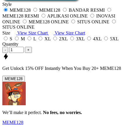
Style
MEME128
MEME128
BANDAR RESMI
MEME128 RESMI
APLIKASI ONLINE
INOVASI
ONLINE
MEME128 ONLINE
SITUS ONLINE
SITUS ONLINE
Size
View Size Chart
View Size Chart
S
M
L
XL
2XL
3XL
4XL
5XL
Quantity
-
+
Get
Unlock 15%
OFF Instantly When You Buy
20+ MEME128
MEME128
We’ll make it perfect.
No fees, no worries.
MEME128