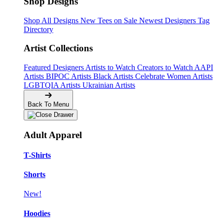
Shop Designs
Shop All Designs
New Tees on Sale
Newest Designers
Tag
Directory
Artist Collections
Featured Designers
Artists to Watch
Creators to Watch
AAPI
Artists
BIPOC Artists
Black Artists
Celebrate Women Artists
LGBTQIA Artists
Ukrainian Artists
Back To Menu
Adult Apparel
T-Shirts
Shorts
New!
Hoodies