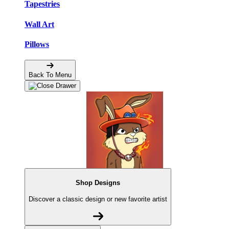
Tapestries
Wall Art
Pillows
Back To Menu
Shop Designs
Discover a classic design or new favorite artist