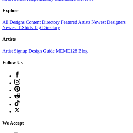
Explore
All Designs
Content Directory
Featured Artists
Newest Designers
Newest T-Shirts
Tag Directory
Artists
Artist Signup
Design Guide
MEME128 Blog
Follow Us
We Accept