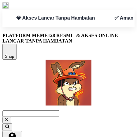
✅ Aman & Terpercaya
PLATFORM MEME128 RESMI
& AKSES ONLINE
LANCAR TANPA HAMBATAN
Shop