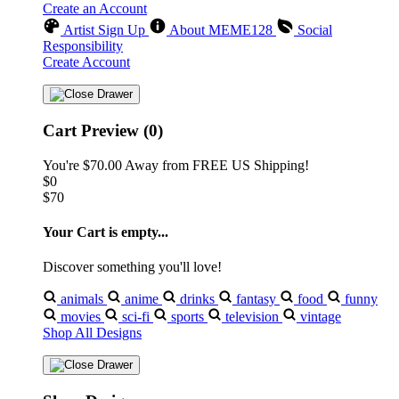
Create an Account
Artist Sign Up
About MEME128
Social
Responsibility
Create Account
Cart Preview (0)
You're
$70.00
Away from
FREE US Shipping!
$0
$70
Your Cart is empty...
Discover something you'll love!
animals
anime
drinks
fantasy
food
funny
movies
sci-fi
sports
television
vintage
Shop All Designs