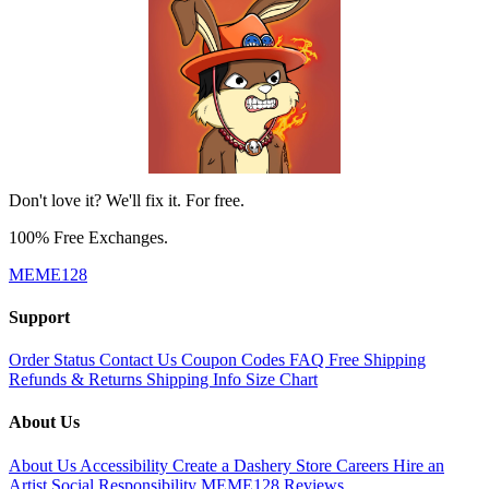
Don't love it? We'll fix it. For free.
100% Free Exchanges.
MEME128
Support
Order Status
Contact Us
Coupon Codes
FAQ
Free Shipping
Refunds & Returns
Shipping Info
Size Chart
About Us
About Us
Accessibility
Create a Dashery Store
Careers
Hire an
Artist
Social Responsibility
MEME128 Reviews