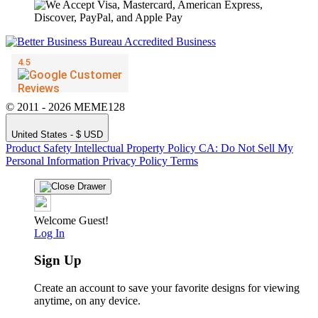
© 2011 - 2026 MEME128
United States - $ USD
Product Safety
Intellectual Property Policy
CA: Do Not Sell My
Personal Information
Privacy Policy
Terms
Welcome Guest!
Log In
Sign Up
Create an account to save your favorite designs for viewing
anytime, on any device.