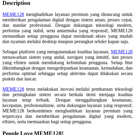
Description
MEME128
menghadirkan layanan premium yang dirancang untuk
memberikan pengalaman digital dengan sistem aman, proses cepat,
dan standar profesional. Dengan dukungan teknologi modern,
performa yang stabil, serta antarmuka yang responsif, MEME128
memastikan setiap pengguna dapat menikmati akses yang mudah
dan nyaman melalui desktop maupun perangkat seluler kapan saja.
Sebagai platform yang mengutamakan kualitas layanan,
MEME128
menawarkan sistem yang andal, navigasi yang intuitif, dan proses
yang efisien untuk mendukung kebutuhan pengguna. Setiap fitur
dikembangkan dengan mengedepankan keamanan, kemudahan, dan
performa optimal sehingga setiap aktivitas dapat dilakukan secara
praktis dan lancar.
MEME128
terus melakukan inovasi melalui pembaruan teknologi
dan peningkatan sistem secara berkala demi menjaga kualitas
layanan tetap terbaik. Dengan menggabungkan keamanan,
kecepatan, profesionalisme, serta dukungan layanan yang responsif,
MEME128 berkomitmen menghadirkan layanan premium yang
terpercaya dan memberikan pengalaman digital yang modern,
efisien, serta memuaskan bagi setiap pengguna.
People Love MEME128!