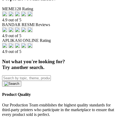
MEME128 Rating
4.9 out of 5
BANDAR RESMI Reviews
4.9 out of 5
APLIKASI ONLINE Rating
4.9 out of 5
Not what you're looking for?
Try another search.
Product Quality
Our Production Team establishes the highest quality standards for
third-party printers who participate in the marketplace to ensure that
every product sold is perfect.