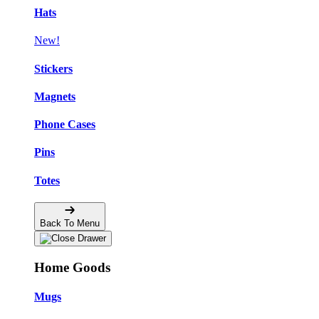
Hats
New!
Stickers
Magnets
Phone Cases
Pins
Totes
Back To Menu
Home Goods
Mugs