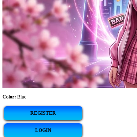
Color:
Blue
REGISTER
LOGIN