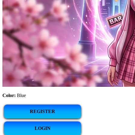
Color:
Blue
REGISTER
LOGIN