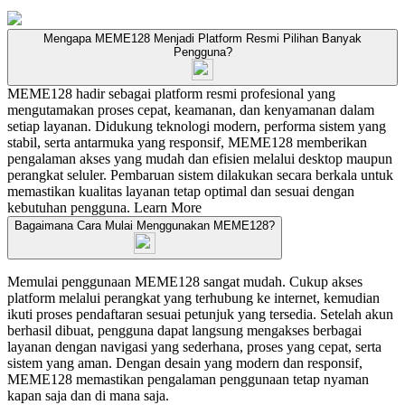
Mengapa MEME128 Menjadi Platform Resmi Pilihan Banyak
Pengguna?
MEME128 hadir sebagai platform resmi profesional yang
mengutamakan proses cepat, keamanan, dan kenyamanan dalam
setiap layanan. Didukung teknologi modern, performa sistem yang
stabil, serta antarmuka yang responsif, MEME128 memberikan
pengalaman akses yang mudah dan efisien melalui desktop maupun
perangkat seluler. Pembaruan sistem dilakukan secara berkala untuk
memastikan kualitas layanan tetap optimal dan sesuai dengan
kebutuhan pengguna.
Learn More
Bagaimana Cara Mulai Menggunakan MEME128?
Memulai penggunaan MEME128 sangat mudah. Cukup akses
platform melalui perangkat yang terhubung ke internet, kemudian
ikuti proses pendaftaran sesuai petunjuk yang tersedia. Setelah akun
berhasil dibuat, pengguna dapat langsung mengakses berbagai
layanan dengan navigasi yang sederhana, proses yang cepat, serta
sistem yang aman. Dengan desain yang modern dan responsif,
MEME128 memastikan pengalaman penggunaan tetap nyaman
kapan saja dan di mana saja.