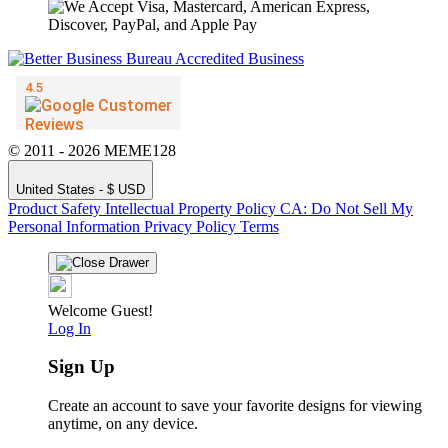
© 2011 - 2026 MEME128
United States - $ USD
Product Safety
Intellectual Property Policy
CA: Do Not Sell My
Personal Information
Privacy Policy
Terms
Welcome Guest!
Log In
Sign Up
Create an account to save your favorite designs for viewing
anytime, on any device.