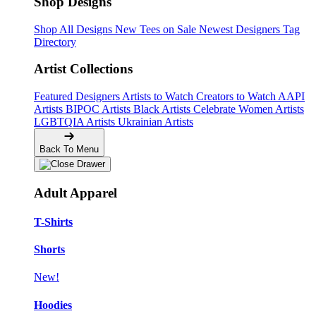
Shop Designs
Shop All Designs
New Tees on Sale
Newest Designers
Tag
Directory
Artist Collections
Featured Designers
Artists to Watch
Creators to Watch
AAPI
Artists
BIPOC Artists
Black Artists
Celebrate Women Artists
LGBTQIA Artists
Ukrainian Artists
Back To Menu
Adult Apparel
T-Shirts
Shorts
New!
Hoodies