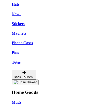
Hats
New!
Stickers
Magnets
Phone Cases
Pins
Totes
Back To Menu
Home Goods
Mugs