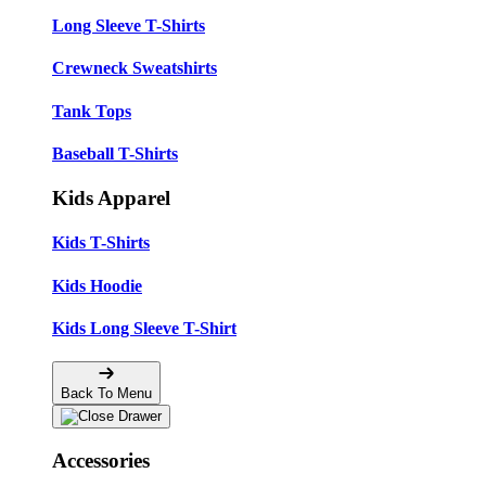
Long Sleeve T-Shirts
Crewneck Sweatshirts
Tank Tops
Baseball T-Shirts
Kids Apparel
Kids T-Shirts
Kids Hoodie
Kids Long Sleeve T-Shirt
Back To Menu
Accessories