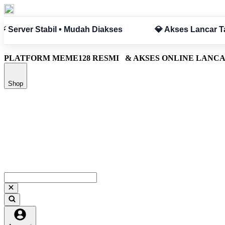
npa Hambatan
✅ Aman & Terpercaya
PLATFORM MEME128 RESMI
& AKSES ONLINE LANC
Shop