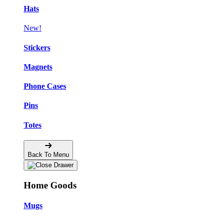
Hats
New!
Stickers
Magnets
Phone Cases
Pins
Totes
Back To Menu
Home Goods
Mugs