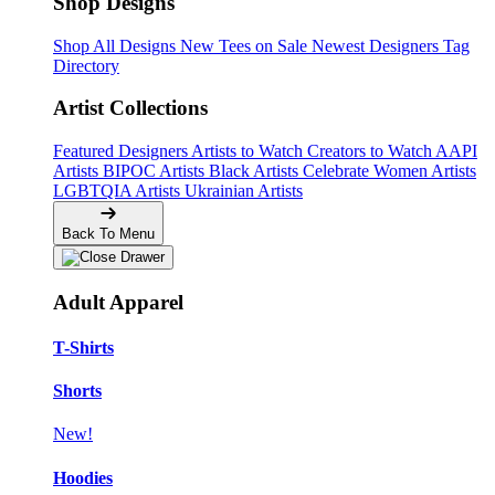
Shop Designs
Shop All Designs
New Tees on Sale
Newest Designers
Tag
Directory
Artist Collections
Featured Designers
Artists to Watch
Creators to Watch
AAPI
Artists
BIPOC Artists
Black Artists
Celebrate Women Artists
LGBTQIA Artists
Ukrainian Artists
Back To Menu
Adult Apparel
T-Shirts
Shorts
New!
Hoodies