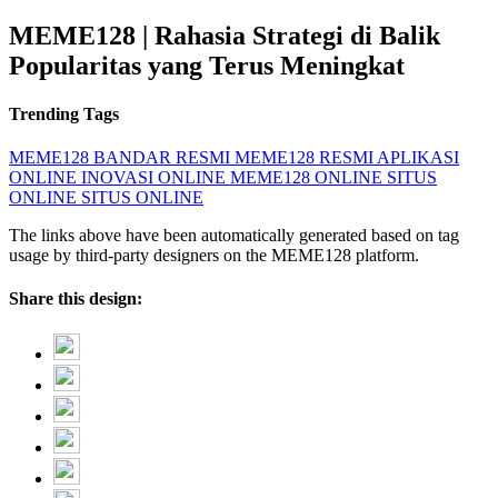
MEME128 | Rahasia Strategi di Balik
Popularitas yang Terus Meningkat
Trending Tags
MEME128
BANDAR RESMI
MEME128 RESMI
APLIKASI
ONLINE
INOVASI ONLINE
MEME128 ONLINE
SITUS
ONLINE
SITUS ONLINE
The links above have been automatically generated based on tag
usage by third-party designers on the MEME128 platform.
Share this design: