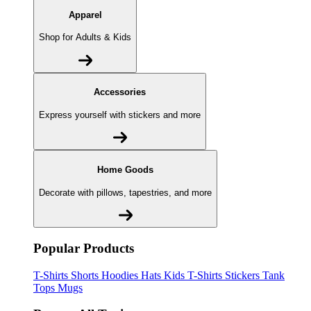
Apparel
Shop for Adults & Kids
Accessories
Express yourself with stickers and more
Home Goods
Decorate with pillows, tapestries, and more
Popular Products
T-Shirts
Shorts
Hoodies
Hats
Kids T-Shirts
Stickers
Tank
Tops
Mugs