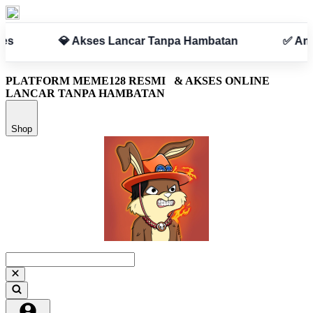
an
✅ Aman & Terpercaya
PLATFORM MEME128 RESMI
& AKSES ONLINE
LANCAR TANPA HAMBATAN
Shop