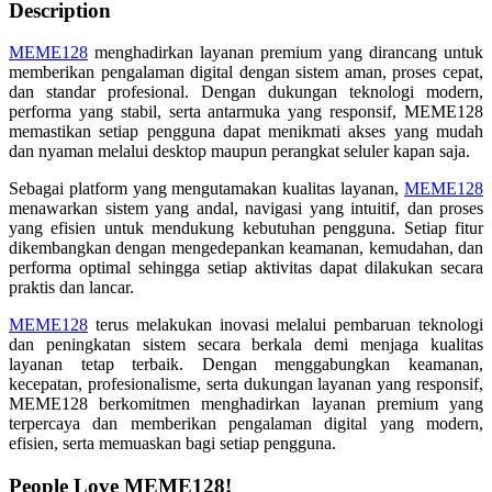
Description
MEME128
menghadirkan layanan premium yang dirancang untuk
memberikan pengalaman digital dengan sistem aman, proses cepat,
dan standar profesional. Dengan dukungan teknologi modern,
performa yang stabil, serta antarmuka yang responsif, MEME128
memastikan setiap pengguna dapat menikmati akses yang mudah
dan nyaman melalui desktop maupun perangkat seluler kapan saja.
Sebagai platform yang mengutamakan kualitas layanan,
MEME128
menawarkan sistem yang andal, navigasi yang intuitif, dan proses
yang efisien untuk mendukung kebutuhan pengguna. Setiap fitur
dikembangkan dengan mengedepankan keamanan, kemudahan, dan
performa optimal sehingga setiap aktivitas dapat dilakukan secara
praktis dan lancar.
MEME128
terus melakukan inovasi melalui pembaruan teknologi
dan peningkatan sistem secara berkala demi menjaga kualitas
layanan tetap terbaik. Dengan menggabungkan keamanan,
kecepatan, profesionalisme, serta dukungan layanan yang responsif,
MEME128 berkomitmen menghadirkan layanan premium yang
terpercaya dan memberikan pengalaman digital yang modern,
efisien, serta memuaskan bagi setiap pengguna.
People Love MEME128!