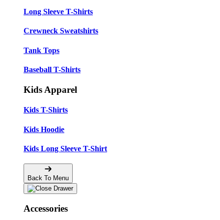
Long Sleeve T-Shirts
Crewneck Sweatshirts
Tank Tops
Baseball T-Shirts
Kids Apparel
Kids T-Shirts
Kids Hoodie
Kids Long Sleeve T-Shirt
Back To Menu
Accessories