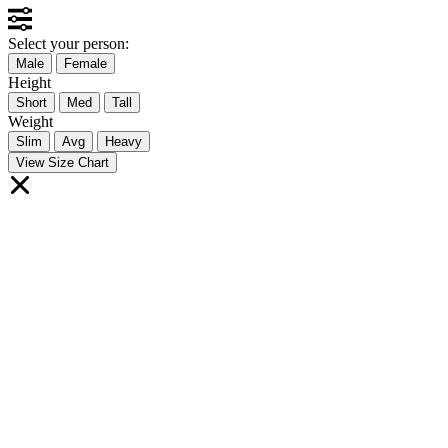
Select your person:
Male
Female
Height
Short
Med
Tall
Weight
Slim
Avg
Heavy
View Size Chart