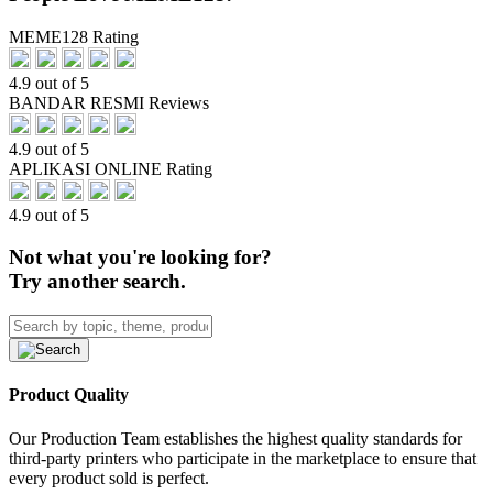
MEME128 Rating
4.9 out of 5
BANDAR RESMI Reviews
4.9 out of 5
APLIKASI ONLINE Rating
4.9 out of 5
Not what you're looking for?
Try another search.
Product Quality
Our Production Team establishes the highest quality standards for
third-party printers who participate in the marketplace to ensure that
every product sold is perfect.