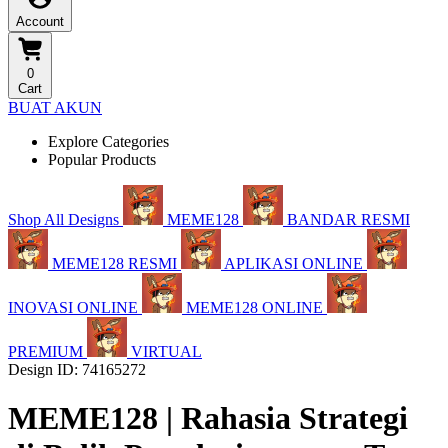
Account
0
Cart
BUAT AKUN
Explore Categories
Popular Products
Shop All Designs
MEME128
BANDAR RESMI
MEME128 RESMI
APLIKASI ONLINE
INOVASI ONLINE
MEME128 ONLINE
PREMIUM
VIRTUAL
Design ID: 74165272
MEME128 | Rahasia Strategi