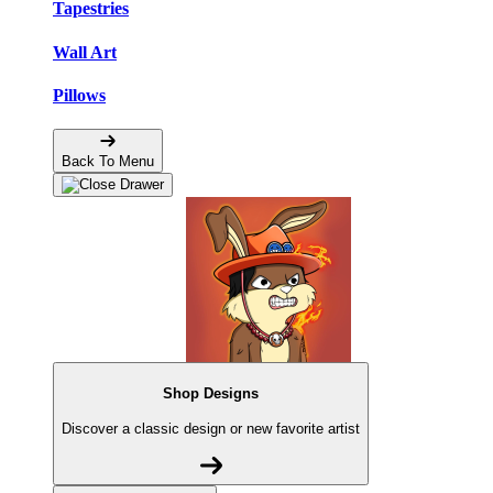
Tapestries
Wall Art
Pillows
Back To Menu
Shop Designs
Discover a classic design or new favorite artist