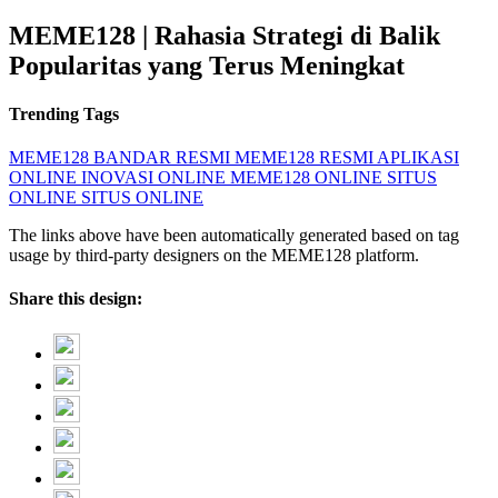
MEME128 | Rahasia Strategi di Balik
Popularitas yang Terus Meningkat
Trending Tags
MEME128
BANDAR RESMI
MEME128 RESMI
APLIKASI
ONLINE
INOVASI ONLINE
MEME128 ONLINE
SITUS
ONLINE
SITUS ONLINE
The links above have been automatically generated based on tag
usage by third-party designers on the MEME128 platform.
Share this design: