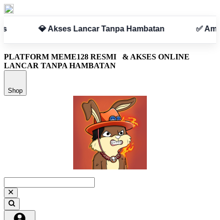
an
✅ Aman & Terpercaya
PLATFORM MEME128 RESMI
& AKSES ONLINE
LANCAR TANPA HAMBATAN
Shop