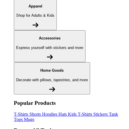
Apparel
Shop for Adults & Kids
Accessories
Express yourself with stickers and more
Home Goods
Decorate with pillows, tapestries, and more
Popular Products
T-Shirts
Shorts
Hoodies
Hats
Kids T-Shirts
Stickers
Tank
Tops
Mugs