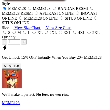
Style
MEME128
MEME128
BANDAR RESMI
MEME128 RESMI
APLIKASI ONLINE
INOVASI
ONLINE
MEME128 ONLINE
SITUS ONLINE
SITUS ONLINE
Size
View Size Chart
View Size Chart
S
M
L
XL
2XL
3XL
4XL
5XL
Quantity
-
+
Get
Unlock 15%
OFF Instantly When You Buy
20+ MEME128
MEME128
We’ll make it perfect.
No fees, no worries.
MEME128