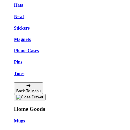
Hats
New!
Stickers
Magnets
Phone Cases
Pins
Totes
Back To Menu
Home Goods
Mugs