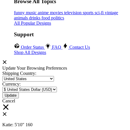
Browse All Topics
funny
music
anime
movies
television
sports
sci-fi
vintage
animals
drinks
food
politics
All Popular Designs
Support
Order Status
FAQ
Contact Us
Shop All Designs
Update Your Browsing Preferences
Shipping Country:
Currency:
Cancel
Katie:
5'10"
160