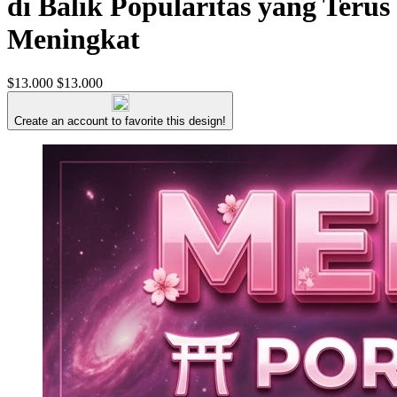
di Balik Popularitas yang Terus
Meningkat
$13.000
$13.000
Create an account to favorite this design!