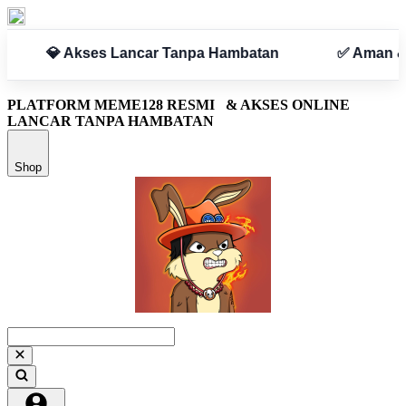
✅ Aman & Terpercaya
PLATFORM MEME128 RESMI
& AKSES ONLINE
LANCAR TANPA HAMBATAN
Shop