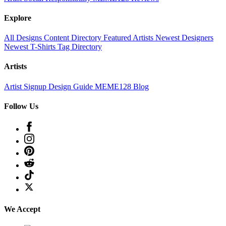
Explore
All Designs
Content Directory
Featured Artists
Newest Designers
Newest T-Shirts
Tag Directory
Artists
Artist Signup
Design Guide
MEME128 Blog
Follow Us
We Accept