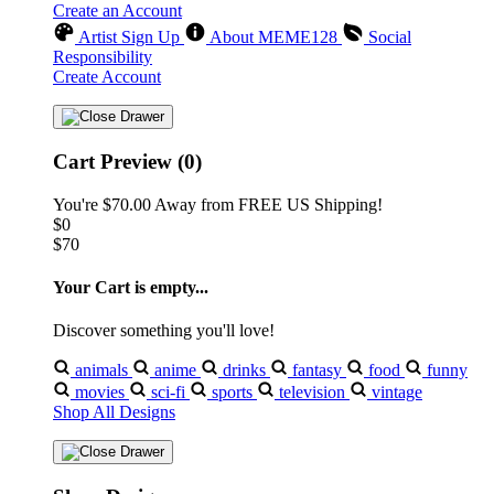
Create an Account
Artist Sign Up
About MEME128
Social
Responsibility
Create Account
Cart Preview (0)
You're
$70.00
Away from
FREE US Shipping!
$0
$70
Your Cart is empty...
Discover something you'll love!
animals
anime
drinks
fantasy
food
funny
movies
sci-fi
sports
television
vintage
Shop All Designs