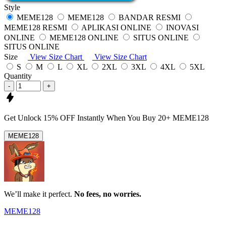
Style
MEME128
MEME128
BANDAR RESMI
MEME128 RESMI
APLIKASI ONLINE
INOVASI
ONLINE
MEME128 ONLINE
SITUS ONLINE
SITUS ONLINE
Size
View Size Chart
View Size Chart
S
M
L
XL
2XL
3XL
4XL
5XL
Quantity
-
+
Get
Unlock 15%
OFF Instantly When You Buy
20+ MEME128
MEME128
We’ll make it perfect.
No fees, no worries.
MEME128