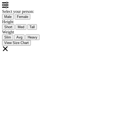
Select your person:
Male
Female
Height
Short
Med
Tall
Weight
Slim
Avg
Heavy
View Size Chart