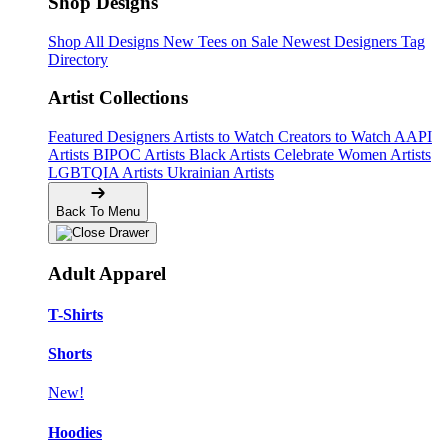
Shop Designs
Shop All Designs
New Tees on Sale
Newest Designers
Tag
Directory
Artist Collections
Featured Designers
Artists to Watch
Creators to Watch
AAPI
Artists
BIPOC Artists
Black Artists
Celebrate Women Artists
LGBTQIA Artists
Ukrainian Artists
Back To Menu
Adult Apparel
T-Shirts
Shorts
New!
Hoodies