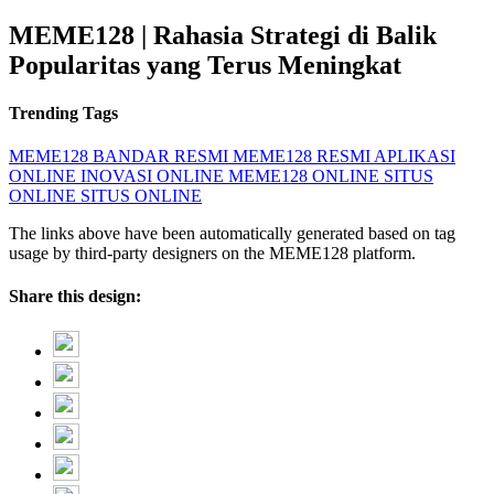
MEME128 | Rahasia Strategi di Balik
Popularitas yang Terus Meningkat
Trending Tags
MEME128
BANDAR RESMI
MEME128 RESMI
APLIKASI
ONLINE
INOVASI ONLINE
MEME128 ONLINE
SITUS
ONLINE
SITUS ONLINE
The links above have been automatically generated based on tag
usage by third-party designers on the MEME128 platform.
Share this design: