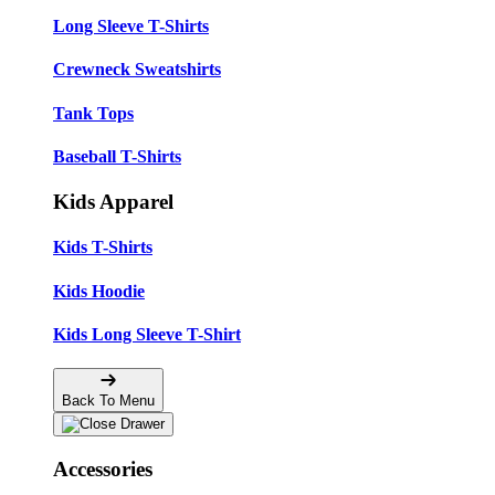
Long Sleeve T-Shirts
Crewneck Sweatshirts
Tank Tops
Baseball T-Shirts
Kids Apparel
Kids T-Shirts
Kids Hoodie
Kids Long Sleeve T-Shirt
Back To Menu
Accessories