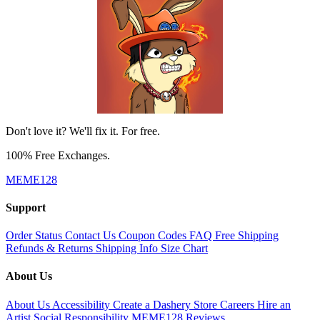
Don't love it? We'll fix it. For free.
100% Free Exchanges.
MEME128
Support
Order Status
Contact Us
Coupon Codes
FAQ
Free Shipping
Refunds & Returns
Shipping Info
Size Chart
About Us
About Us
Accessibility
Create a Dashery Store
Careers
Hire an
Artist
Social Responsibility
MEME128 Reviews