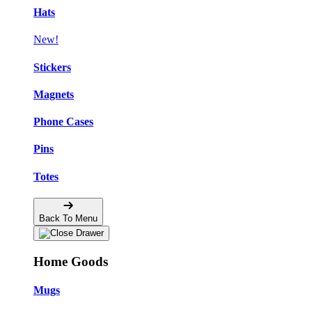
Hats
New!
Stickers
Magnets
Phone Cases
Pins
Totes
Back To Menu
Home Goods
Mugs