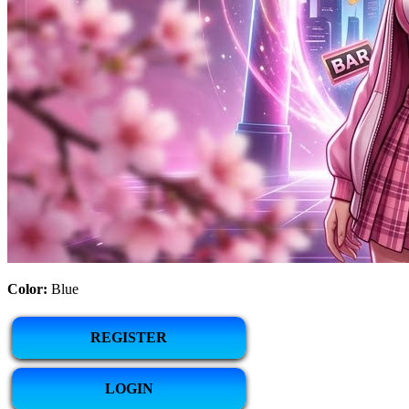
Color:
Blue
REGISTER
LOGIN