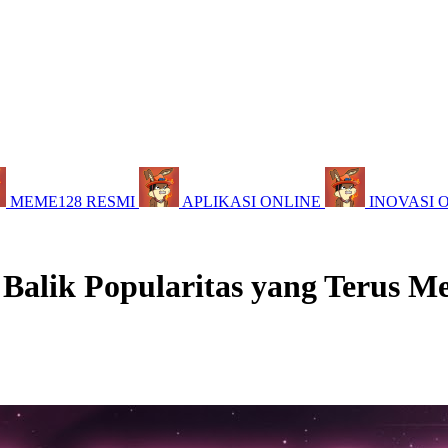
MEME128 RESMI
APLIKASI ONLINE
INOVASI 
 Balik Popularitas yang Terus M