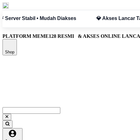
anpa Hambatan
✅ Aman & Terpercaya
PLATFORM MEME128 RESMI
& AKSES ONLINE LANC
Shop