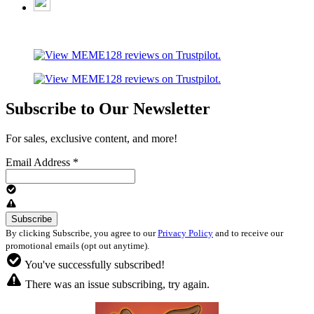
Subscribe to Our Newsletter
For sales, exclusive content, and more!
Email Address
*
By clicking Subscribe, you agree to our
Privacy Policy
and to receive our
promotional emails (opt out anytime).
You've successfully subscribed!
There was an issue subscribing, try again.