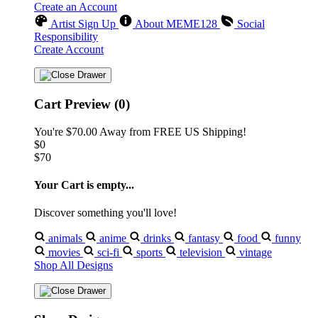
Create an Account
Artist Sign Up
About MEME128
Social
Responsibility
Create Account
Cart Preview (0)
You're
$70.00
Away from
FREE US Shipping!
$0
$70
Your Cart is empty...
Discover something you'll love!
animals
anime
drinks
fantasy
food
funny
movies
sci-fi
sports
television
vintage
Shop All Designs