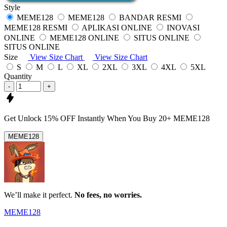
Style
MEME128
MEME128
BANDAR RESMI
MEME128 RESMI
APLIKASI ONLINE
INOVASI
ONLINE
MEME128 ONLINE
SITUS ONLINE
SITUS ONLINE
Size
View Size Chart
View Size Chart
S
M
L
XL
2XL
3XL
4XL
5XL
Quantity
-
+
Get
Unlock 15%
OFF Instantly When You Buy
20+ MEME128
MEME128
We’ll make it perfect.
No fees, no worries.
MEME128