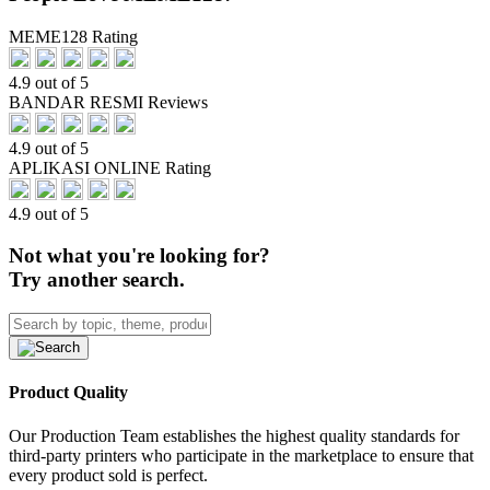
MEME128 Rating
4.9 out of 5
BANDAR RESMI Reviews
4.9 out of 5
APLIKASI ONLINE Rating
4.9 out of 5
Not what you're looking for?
Try another search.
Product Quality
Our Production Team establishes the highest quality standards for
third-party printers who participate in the marketplace to ensure that
every product sold is perfect.