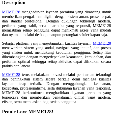
Description
MEME128
menghadirkan layanan premium yang dirancang untuk
memberikan pengalaman digital dengan sistem aman, proses cepat,
dan standar profesional. Dengan dukungan teknologi modern,
performa yang stabil, serta antarmuka yang responsif, MEME128
memastikan setiap pengguna dapat menikmati akses yang mudah
dan nyaman melalui desktop maupun perangkat seluler kapan saja.
Sebagai platform yang mengutamakan kualitas layanan,
MEME128
menawarkan sistem yang andal, navigasi yang intuitif, dan proses
yang efisien untuk mendukung kebutuhan pengguna. Setiap fitur
dikembangkan dengan mengedepankan keamanan, kemudahan, dan
performa optimal sehingga setiap aktivitas dapat dilakukan secara
praktis dan lancar.
MEME128
terus melakukan inovasi melalui pembaruan teknologi
dan peningkatan sistem secara berkala demi menjaga kualitas
layanan tetap terbaik. Dengan menggabungkan keamanan,
kecepatan, profesionalisme, serta dukungan layanan yang responsif,
MEME128 berkomitmen menghadirkan layanan premium yang
terpercaya dan memberikan pengalaman digital yang modern,
efisien, serta memuaskan bagi setiap pengguna.
People Love MEME128!