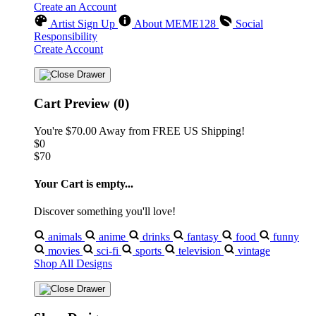
Create an Account
Artist Sign Up
About MEME128
Social
Responsibility
Create Account
Cart Preview (0)
You're
$70.00
Away from
FREE US Shipping!
$0
$70
Your Cart is empty...
Discover something you'll love!
animals
anime
drinks
fantasy
food
funny
movies
sci-fi
sports
television
vintage
Shop All Designs