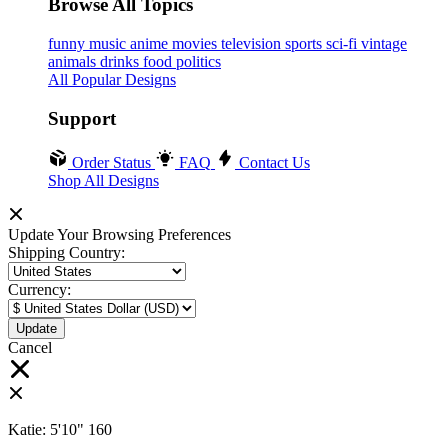
Browse All Topics
funny
music
anime
movies
television
sports
sci-fi
vintage
animals
drinks
food
politics
All Popular Designs
Support
Order Status
FAQ
Contact Us
Shop All Designs
Update Your Browsing Preferences
Shipping Country:
Currency:
Cancel
Katie:
5'10"
160