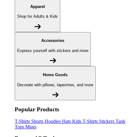
Apparel
Shop for Adults & Kids
Accessories
Express yourself with stickers and more
Home Goods
Decorate with pillows, tapestries, and more
Popular Products
T-Shirts
Shorts
Hoodies
Hats
Kids T-Shirts
Stickers
Tank
Tops
Mugs