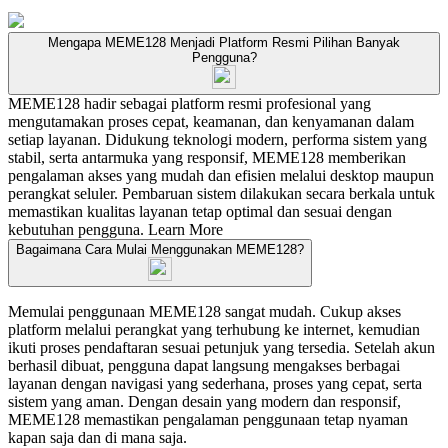
Mengapa MEME128 Menjadi Platform Resmi Pilihan Banyak
Pengguna?
MEME128 hadir sebagai platform resmi profesional yang
mengutamakan proses cepat, keamanan, dan kenyamanan dalam
setiap layanan. Didukung teknologi modern, performa sistem yang
stabil, serta antarmuka yang responsif, MEME128 memberikan
pengalaman akses yang mudah dan efisien melalui desktop maupun
perangkat seluler. Pembaruan sistem dilakukan secara berkala untuk
memastikan kualitas layanan tetap optimal dan sesuai dengan
kebutuhan pengguna.
Learn More
Bagaimana Cara Mulai Menggunakan MEME128?
Memulai penggunaan MEME128 sangat mudah. Cukup akses
platform melalui perangkat yang terhubung ke internet, kemudian
ikuti proses pendaftaran sesuai petunjuk yang tersedia. Setelah akun
berhasil dibuat, pengguna dapat langsung mengakses berbagai
layanan dengan navigasi yang sederhana, proses yang cepat, serta
sistem yang aman. Dengan desain yang modern dan responsif,
MEME128 memastikan pengalaman penggunaan tetap nyaman
kapan saja dan di mana saja.