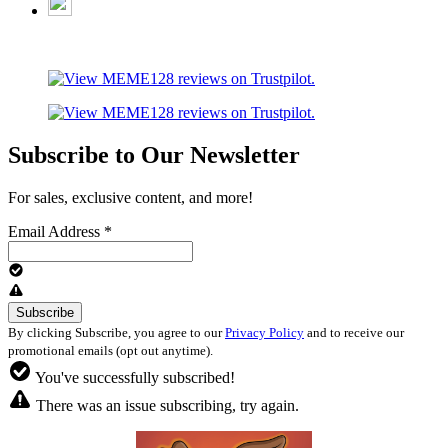
Subscribe to Our Newsletter
For sales, exclusive content, and more!
Email Address
*
By clicking Subscribe, you agree to our
Privacy Policy
and to receive our
promotional emails (opt out anytime).
You've successfully subscribed!
There was an issue subscribing, try again.