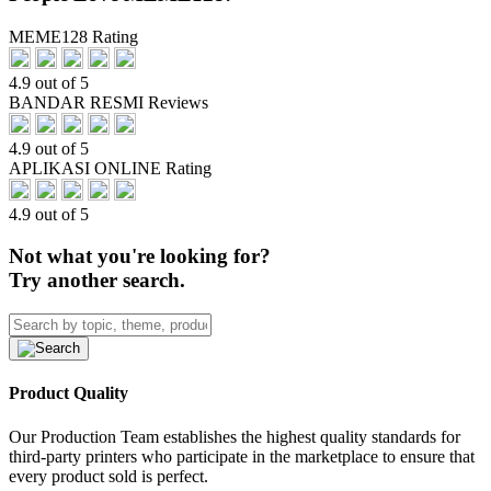
MEME128 Rating
4.9 out of 5
BANDAR RESMI Reviews
4.9 out of 5
APLIKASI ONLINE Rating
4.9 out of 5
Not what you're looking for?
Try another search.
Product Quality
Our Production Team establishes the highest quality standards for
third-party printers who participate in the marketplace to ensure that
every product sold is perfect.