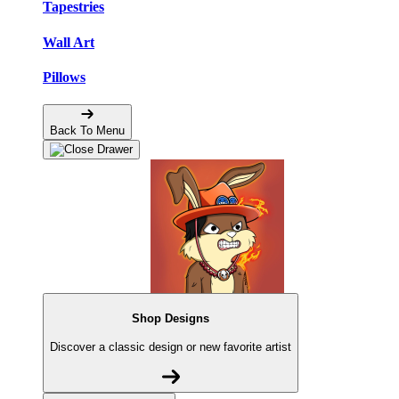
Tapestries
Wall Art
Pillows
Back To Menu
Shop Designs
Discover a classic design or new favorite artist