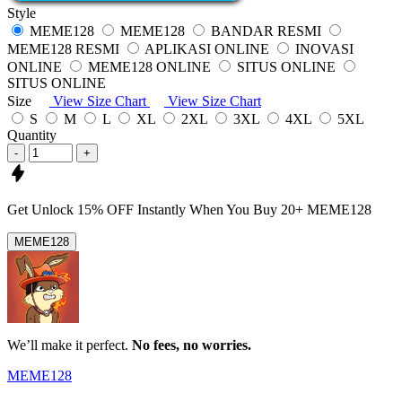
Style
MEME128
MEME128
BANDAR RESMI
MEME128 RESMI
APLIKASI ONLINE
INOVASI
ONLINE
MEME128 ONLINE
SITUS ONLINE
SITUS ONLINE
Size
View Size Chart
View Size Chart
S
M
L
XL
2XL
3XL
4XL
5XL
Quantity
-
+
Get
Unlock 15%
OFF Instantly When You Buy
20+ MEME128
MEME128
We’ll make it perfect.
No fees, no worries.
MEME128