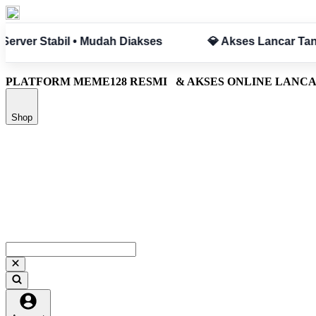
npa Hambatan
✅ Aman & Terpercaya
PLATFORM MEME128 RESMI
& AKSES ONLINE LANC
Shop