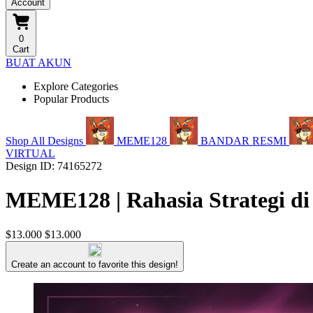
Account
0
Cart
BUAT AKUN
Explore Categories
Popular Products
Shop All Designs
MEME128
BANDAR RESMI
VIRTUAL
Design ID: 74165272
MEME128 | Rahasia Strategi di
$13.000
$13.000
Create an account to favorite this design!