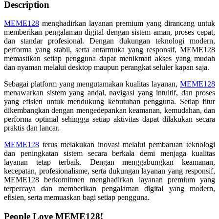
Description
MEME128
menghadirkan layanan premium yang dirancang untuk
memberikan pengalaman digital dengan sistem aman, proses cepat,
dan standar profesional. Dengan dukungan teknologi modern,
performa yang stabil, serta antarmuka yang responsif, MEME128
memastikan setiap pengguna dapat menikmati akses yang mudah
dan nyaman melalui desktop maupun perangkat seluler kapan saja.
Sebagai platform yang mengutamakan kualitas layanan,
MEME128
menawarkan sistem yang andal, navigasi yang intuitif, dan proses
yang efisien untuk mendukung kebutuhan pengguna. Setiap fitur
dikembangkan dengan mengedepankan keamanan, kemudahan, dan
performa optimal sehingga setiap aktivitas dapat dilakukan secara
praktis dan lancar.
MEME128
terus melakukan inovasi melalui pembaruan teknologi
dan peningkatan sistem secara berkala demi menjaga kualitas
layanan tetap terbaik. Dengan menggabungkan keamanan,
kecepatan, profesionalisme, serta dukungan layanan yang responsif,
MEME128 berkomitmen menghadirkan layanan premium yang
terpercaya dan memberikan pengalaman digital yang modern,
efisien, serta memuaskan bagi setiap pengguna.
People Love MEME128!