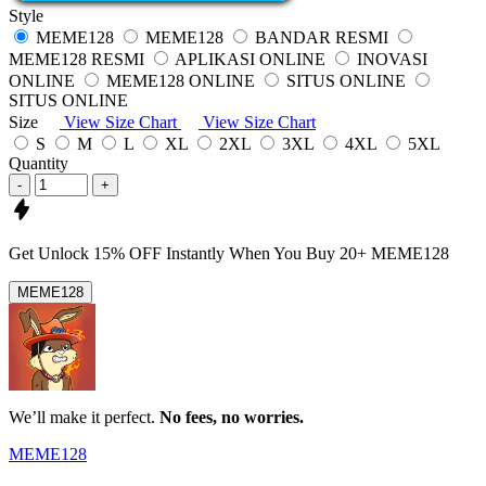
Style
MEME128
MEME128
BANDAR RESMI
MEME128 RESMI
APLIKASI ONLINE
INOVASI
ONLINE
MEME128 ONLINE
SITUS ONLINE
SITUS ONLINE
Size
View Size Chart
View Size Chart
S
M
L
XL
2XL
3XL
4XL
5XL
Quantity
-
+
Get
Unlock 15%
OFF Instantly When You Buy
20+ MEME128
MEME128
We’ll make it perfect.
No fees, no worries.
MEME128