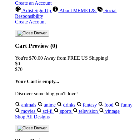
Create an Account
Artist Sign Up
About MEME128
Social
Responsibility
Create Account
Cart Preview (0)
You're
$70.00
Away from
FREE US Shipping!
$0
$70
Your Cart is empty...
Discover something you'll love!
animals
anime
drinks
fantasy
food
funny
movies
sci-fi
sports
television
vintage
Shop All Designs