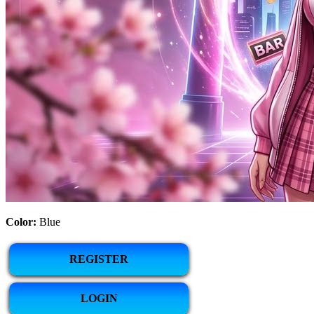
Color:
Blue
REGISTER
LOGIN