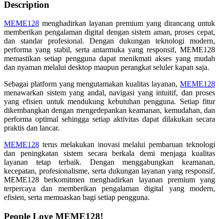
Description
MEME128
menghadirkan layanan premium yang dirancang untuk
memberikan pengalaman digital dengan sistem aman, proses cepat,
dan standar profesional. Dengan dukungan teknologi modern,
performa yang stabil, serta antarmuka yang responsif, MEME128
memastikan setiap pengguna dapat menikmati akses yang mudah
dan nyaman melalui desktop maupun perangkat seluler kapan saja.
Sebagai platform yang mengutamakan kualitas layanan,
MEME128
menawarkan sistem yang andal, navigasi yang intuitif, dan proses
yang efisien untuk mendukung kebutuhan pengguna. Setiap fitur
dikembangkan dengan mengedepankan keamanan, kemudahan, dan
performa optimal sehingga setiap aktivitas dapat dilakukan secara
praktis dan lancar.
MEME128
terus melakukan inovasi melalui pembaruan teknologi
dan peningkatan sistem secara berkala demi menjaga kualitas
layanan tetap terbaik. Dengan menggabungkan keamanan,
kecepatan, profesionalisme, serta dukungan layanan yang responsif,
MEME128 berkomitmen menghadirkan layanan premium yang
terpercaya dan memberikan pengalaman digital yang modern,
efisien, serta memuaskan bagi setiap pengguna.
People Love MEME128!