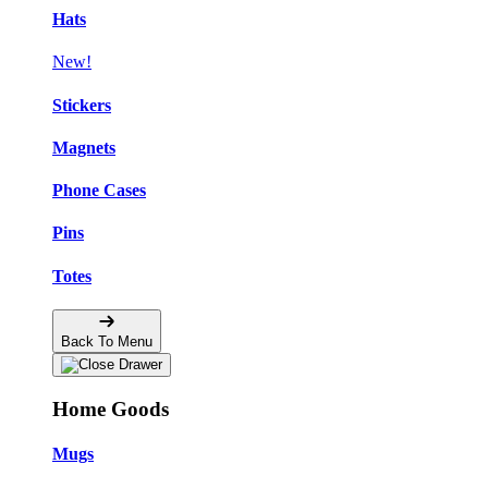
Hats
New!
Stickers
Magnets
Phone Cases
Pins
Totes
Back To Menu
Home Goods
Mugs