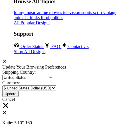
Browse All Topics
funny
music
anime
movies
television
sports
sci-fi
vintage
animals
drinks
food
politics
All Popular Designs
Support
Order Status
FAQ
Contact Us
Shop All Designs
Update Your Browsing Preferences
Shipping Country:
Currency:
Cancel
Katie:
5'10"
160