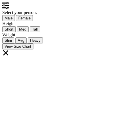
Select your person:
Male
Female
Height
Short
Med
Tall
Weight
Slim
Avg
Heavy
View Size Chart