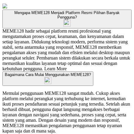
Mengapa MEME128 Menjadi Platform Resmi Pilihan Banyak
Pengguna?
MEME128 hadir sebagai platform resmi profesional yang
mengutamakan proses cepat, keamanan, dan kenyamanan dalam
setiap layanan. Didukung teknologi modern, performa sistem yang
stabil, serta antarmuka yang responsif, MEME128 memberikan
pengalaman akses yang mudah dan efisien melalui desktop maupun
perangkat seluler. Pembaruan sistem dilakukan secara berkala untuk
memastikan kualitas layanan tetap optimal dan sesuai dengan
kebutuhan pengguna.
Learn More
Bagaimana Cara Mulai Menggunakan MEME128?
Memulai penggunaan MEME128 sangat mudah. Cukup akses
platform melalui perangkat yang terhubung ke internet, kemudian
ikuti proses pendaftaran sesuai petunjuk yang tersedia. Setelah akun
berhasil dibuat, pengguna dapat langsung mengakses berbagai
layanan dengan navigasi yang sederhana, proses yang cepat, serta
sistem yang aman. Dengan desain yang modern dan responsif,
MEME128 memastikan pengalaman penggunaan tetap nyaman
kapan saja dan di mana saja.