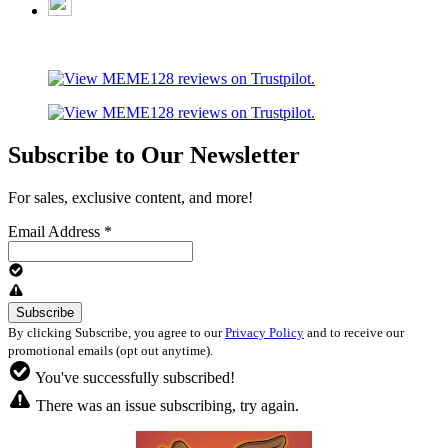
Subscribe to Our Newsletter
For sales, exclusive content, and more!
Email Address
*
By clicking Subscribe, you agree to our
Privacy Policy
and to receive our
promotional emails (opt out anytime).
You've successfully subscribed!
There was an issue subscribing, try again.