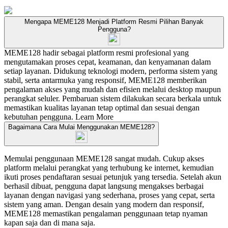
Mengapa MEME128 Menjadi Platform Resmi Pilihan Banyak
Pengguna?
MEME128 hadir sebagai platform resmi profesional yang
mengutamakan proses cepat, keamanan, dan kenyamanan dalam
setiap layanan. Didukung teknologi modern, performa sistem yang
stabil, serta antarmuka yang responsif, MEME128 memberikan
pengalaman akses yang mudah dan efisien melalui desktop maupun
perangkat seluler. Pembaruan sistem dilakukan secara berkala untuk
memastikan kualitas layanan tetap optimal dan sesuai dengan
kebutuhan pengguna.
Learn More
Bagaimana Cara Mulai Menggunakan MEME128?
Memulai penggunaan MEME128 sangat mudah. Cukup akses
platform melalui perangkat yang terhubung ke internet, kemudian
ikuti proses pendaftaran sesuai petunjuk yang tersedia. Setelah akun
berhasil dibuat, pengguna dapat langsung mengakses berbagai
layanan dengan navigasi yang sederhana, proses yang cepat, serta
sistem yang aman. Dengan desain yang modern dan responsif,
MEME128 memastikan pengalaman penggunaan tetap nyaman
kapan saja dan di mana saja.