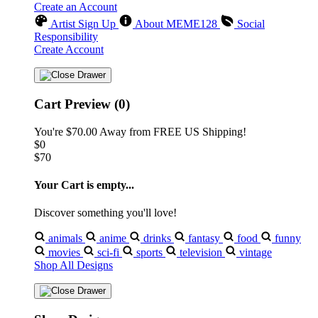
Create an Account
Artist Sign Up
About MEME128
Social
Responsibility
Create Account
Cart Preview (0)
You're
$70.00
Away from
FREE US Shipping!
$0
$70
Your Cart is empty...
Discover something you'll love!
animals
anime
drinks
fantasy
food
funny
movies
sci-fi
sports
television
vintage
Shop All Designs