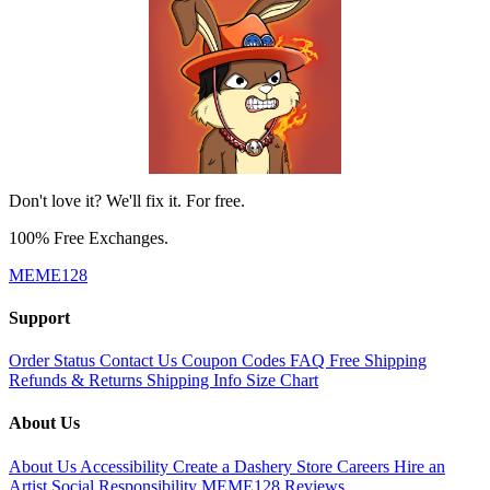
Don't love it? We'll fix it. For free.
100% Free Exchanges.
MEME128
Support
Order Status
Contact Us
Coupon Codes
FAQ
Free Shipping
Refunds & Returns
Shipping Info
Size Chart
About Us
About Us
Accessibility
Create a Dashery Store
Careers
Hire an
Artist
Social Responsibility
MEME128 Reviews