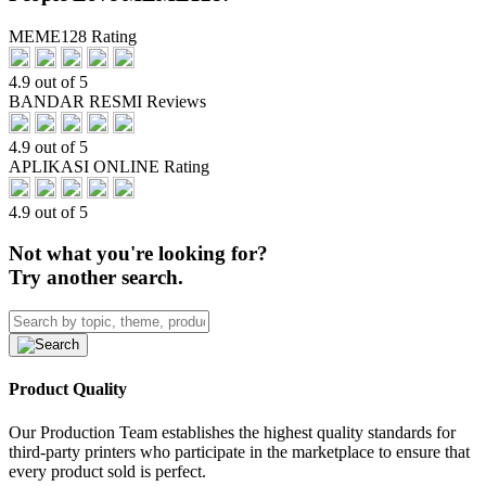
MEME128 Rating
4.9 out of 5
BANDAR RESMI Reviews
4.9 out of 5
APLIKASI ONLINE Rating
4.9 out of 5
Not what you're looking for?
Try another search.
Product Quality
Our Production Team establishes the highest quality standards for
third-party printers who participate in the marketplace to ensure that
every product sold is perfect.