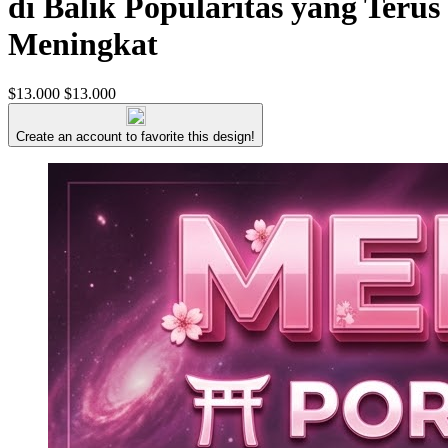
di Balik Popularitas yang Terus
Meningkat
$13.000
$13.000
Create an account to favorite this design!