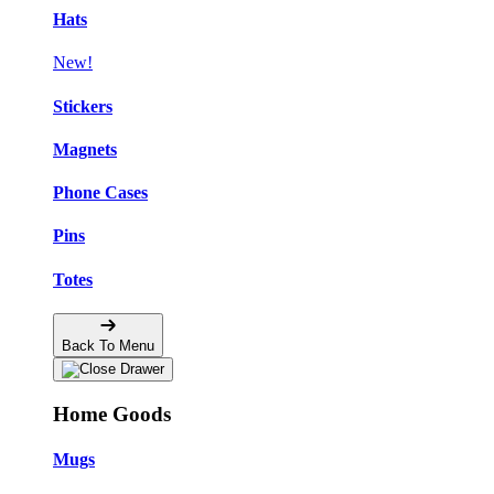
Hats
New!
Stickers
Magnets
Phone Cases
Pins
Totes
Back To Menu
Home Goods
Mugs