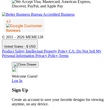
© 2011 - 2026 MEME128
United States - $ USD
Product Safety
Intellectual Property Policy
CA: Do Not Sell My
Personal Information
Privacy Policy
Terms
Welcome Guest!
Log In
Sign Up
Create an account to save your favorite designs for viewing
anytime, on any device.