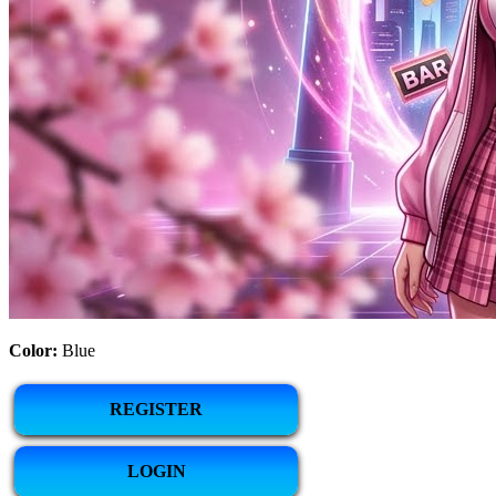
Color:
Blue
REGISTER
LOGIN