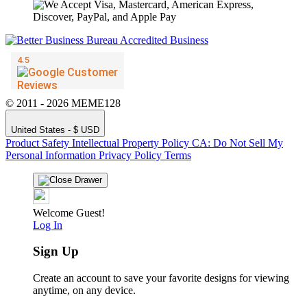
© 2011 - 2026 MEME128
United States - $ USD
Product Safety
Intellectual Property Policy
CA: Do Not Sell My
Personal Information
Privacy Policy
Terms
Welcome Guest!
Log In
Sign Up
Create an account to save your favorite designs for viewing
anytime, on any device.