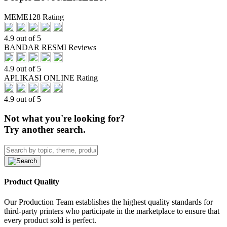
MEME128 Rating
4.9 out of 5
BANDAR RESMI Reviews
4.9 out of 5
APLIKASI ONLINE Rating
4.9 out of 5
Not what you're looking for?
Try another search.
Product Quality
Our Production Team establishes the highest quality standards for
third-party printers who participate in the marketplace to ensure that
every product sold is perfect.