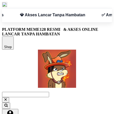
n
✅ Aman & Terpercaya
PLATFORM MEME128 RESMI
& AKSES ONLINE
LANCAR TANPA HAMBATAN
Shop