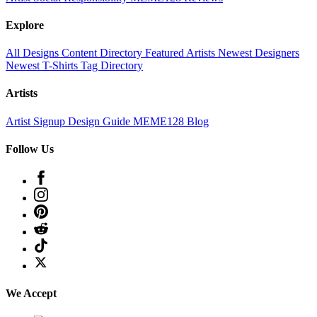
Explore
All Designs
Content Directory
Featured Artists
Newest Designers
Newest T-Shirts
Tag Directory
Artists
Artist Signup
Design Guide
MEME128 Blog
Follow Us
We Accept