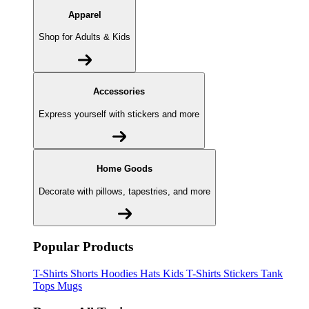
Apparel
Shop for Adults & Kids
Accessories
Express yourself with stickers and more
Home Goods
Decorate with pillows, tapestries, and more
Popular Products
T-Shirts
Shorts
Hoodies
Hats
Kids T-Shirts
Stickers
Tank
Tops
Mugs