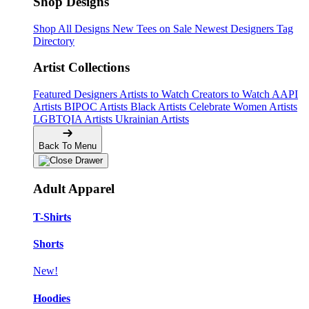
Shop Designs
Shop All Designs
New Tees on Sale
Newest Designers
Tag
Directory
Artist Collections
Featured Designers
Artists to Watch
Creators to Watch
AAPI
Artists
BIPOC Artists
Black Artists
Celebrate Women Artists
LGBTQIA Artists
Ukrainian Artists
Back To Menu
Adult Apparel
T-Shirts
Shorts
New!
Hoodies