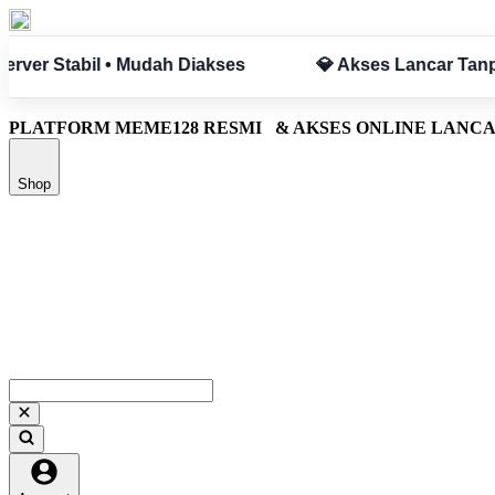
pa Hambatan
✅ Aman & Terpercaya
PLATFORM MEME128 RESMI
& AKSES ONLINE LANC
Shop