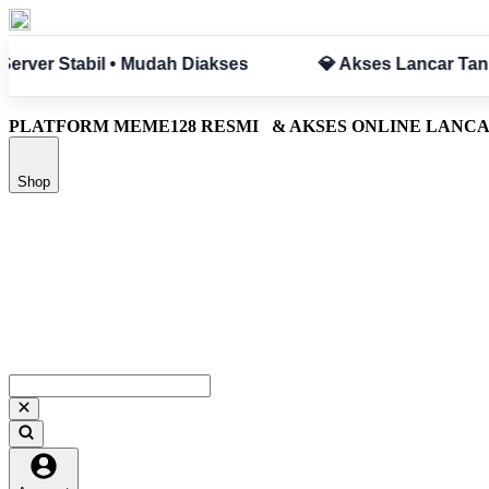
pa Hambatan
✅ Aman & Terpercaya
PLATFORM MEME128 RESMI
& AKSES ONLINE LANC
Shop